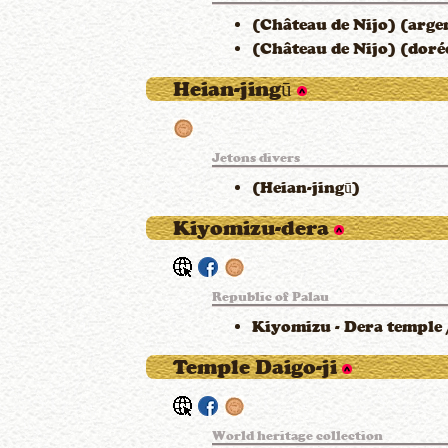
(Château de Nijo) (arge
(Château de Nijo) (doré
Heian-jingū
Jetons divers
(Heian-jingū)
Kiyomizu-dera
Republic of Palau
Kiyomizu - Dera temple 
Temple Daigo-ji
World heritage collection