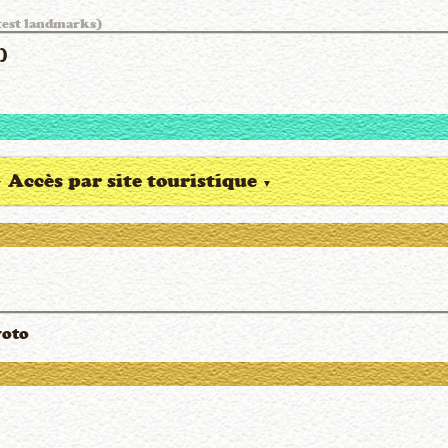
test landmarks)
)
Accès par site touristique
▼
▼
yoto