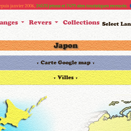
depuis janvier 2006,
24570
jetons et
7479
sites touristiques recencés.
anges
Revers
Collections
Select La
Japon
Carte Google map
▼
▼
Villes
▼
▼