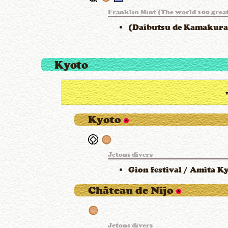
Franklin Mint (The world 100 grea
(Daibutsu de Kamakura
Kyoto
Kyoto
Jetons divers
Gion festival / Amita K
Château de Nijo
Jetons divers