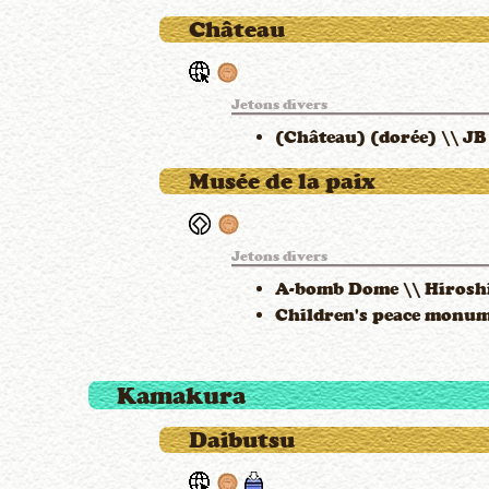
Château
Jetons divers
(Château) (dorée) \\ J
Musée de la paix
Jetons divers
A-bomb Dome \\ Hirosh
Children's peace monu
Kamakura
Daibutsu