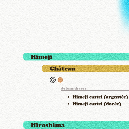
Himeji
Château
Jetons divers
Himeji castel (argentée)
Himeji castel (dorée)
Hiroshima