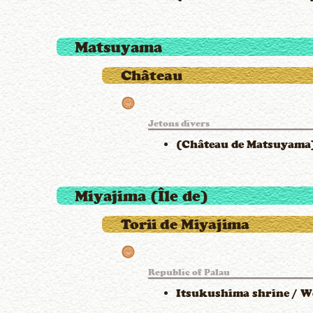
Matsuyama
Château
Jetons divers
(Château de Matsuyama)
Miyajima (Île de)
Torii de Miyajima
Republic of Palau
Itsukushima shrine / Wo