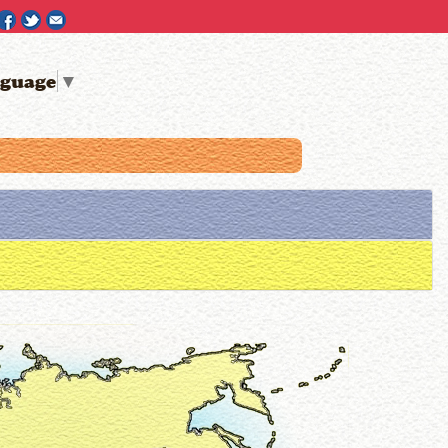
nguage
▼