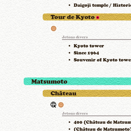
Daigoji temple / Histo
Tour de Kyoto
Jetons divers
Kyoto tower
Since 1964
Souvenir of Kyoto towe
Matsumoto
Château
Jetons divers
400 (Château de Matsumo
(Château de Matsumoto) 