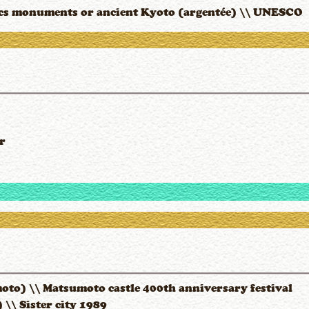
rics monuments or ancient Kyoto (argentée) \\ UNESCO
r
to) \\ Matsumoto castle 400th anniversary festival
\\ Sister city 1989