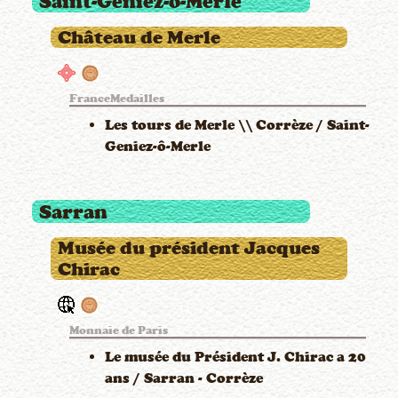
Saint-Geniez-ô-Merle
Château de Merle
FranceMedailles
Les tours de Merle \\ Corrèze / Saint-
Geniez-ô-Merle
Sarran
Musée du président Jacques
Chirac
Monnaie de Paris
Le musée du Président J. Chirac a 20
ans / Sarran - Corrèze