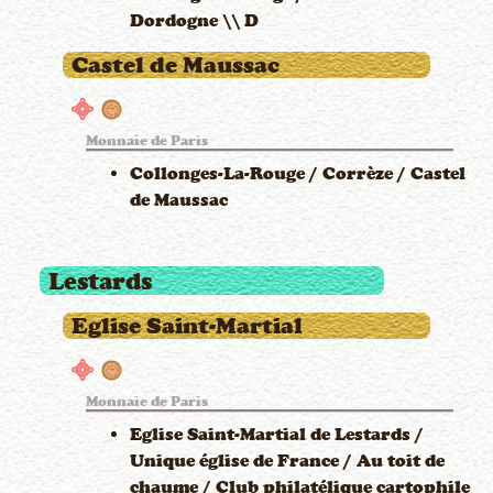
Dordogne \\ D
Castel de Maussac
Monnaie de Paris
Collonges-La-Rouge / Corrèze / Castel
de Maussac
Lestards
Eglise Saint-Martial
Monnaie de Paris
Eglise Saint-Martial de Lestards /
Unique église de France / Au toit de
chaume / Club philatélique cartophile