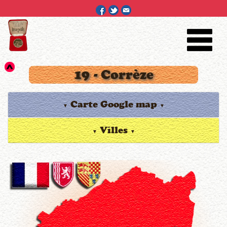
19 - Corrèze
Carte Google map
▼
▼
Villes
▼
▼