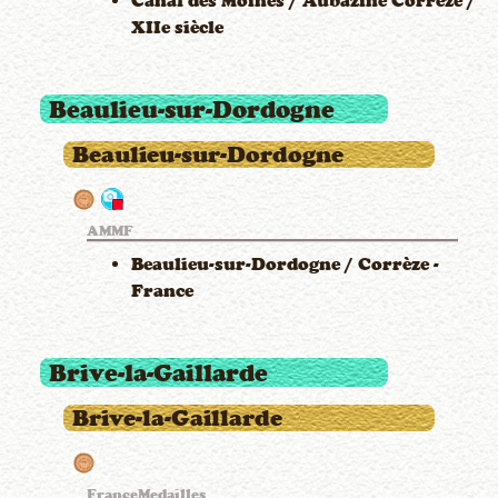
Canal des Moines / Aubazine Corrèze /
XIIe siècle
Beaulieu-sur-Dordogne
Beaulieu-sur-Dordogne
AMMF
Beaulieu-sur-Dordogne / Corrèze -
France
Brive-la-Gaillarde
Brive-la-Gaillarde
FranceMedailles