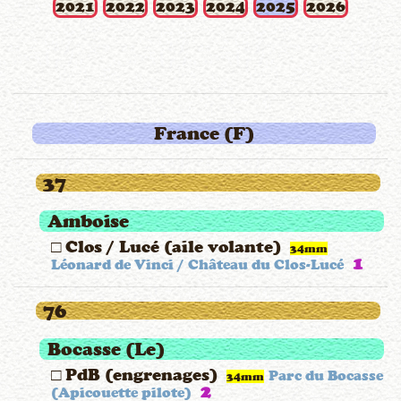
2021
2022
2023
2024
2025
2026
France (F)
37
Amboise
□ Clos / Lucé (aile volante)
34mm
1
Léonard de Vinci / Château du Clos-Lucé
76
Bocasse (Le)
□ PdB (engrenages)
Parc du Bocasse
34mm
2
(Apicouette pilote)