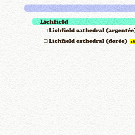
Lichfield
□ Lichfield cathedral (argenté
□ Lichfield cathedral (dorée)
3