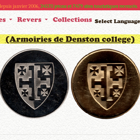
 depuis janvier 2006,
24570
jetons et
7479
sites touristiques recencés.
es
Revers
Collections
Select Languag
(Armoiries de Denston college)