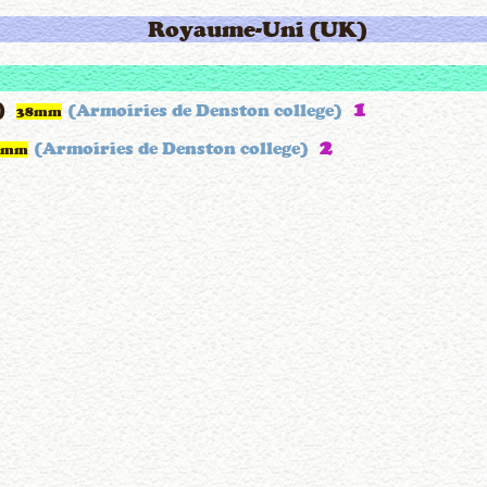
Royaume-Uni (UK)
e)
1
(Armoiries de Denston college)
38mm
2
(Armoiries de Denston college)
8mm